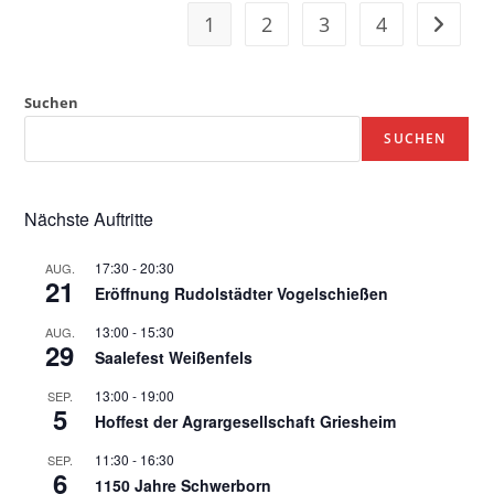
1
2
3
4
Zur näc
Suchen
SUCHEN
Nächste Auftritte
17:30
-
20:30
AUG.
21
Eröffnung Rudolstädter Vogelschießen
13:00
-
15:30
AUG.
29
Saalefest Weißenfels
13:00
-
19:00
SEP.
5
Hoffest der Agrargesellschaft Griesheim
11:30
-
16:30
SEP.
6
1150 Jahre Schwerborn