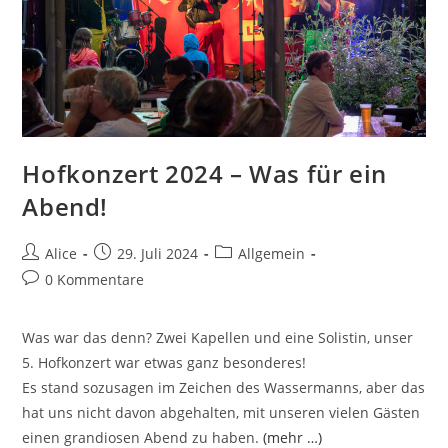
Hofkonzert 2024 – Was für ein
Abend!
Beitrags-
Beitrag
Beitrags-
Alice
29. Juli 2024
Allgemein
Autor:
veröffentlicht:
Kategorie:
Beitrags-
0 Kommentare
Kommentare:
Was war das denn? Zwei Kapellen und eine Solistin, unser
5. Hofkonzert war etwas ganz besonderes!
Es stand sozusagen im Zeichen des Wassermanns, aber das
hat uns nicht davon abgehalten, mit unseren vielen Gästen
einen grandiosen Abend zu haben.
(mehr …)