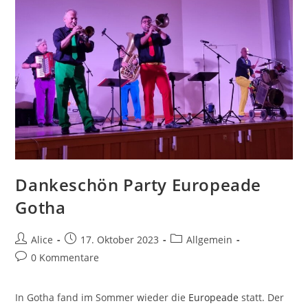
Dankeschön Party Europeade
Gotha
Beitrags-
Beitrag
Beitrags-
Alice
17. Oktober 2023
Allgemein
Autor:
veröffentlicht:
Kategorie:
Beitrags-
0 Kommentare
Kommentare:
In Gotha fand im Sommer wieder die
Europeade
statt. Der