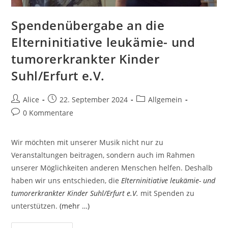
Spendenübergabe an die
Elterninitiative leukämie- und
tumorerkrankter Kinder
Suhl/Erfurt e.V.
Beitrags-
Beitrag
Beitrags-
Alice
22. September 2024
Allgemein
Autor:
veröffentlicht:
Kategorie:
Beitrags-
0 Kommentare
Kommentare:
Wir möchten mit unserer Musik nicht nur zu
Veranstaltungen beitragen, sondern auch im Rahmen
unserer Möglichkeiten anderen Menschen helfen. Deshalb
haben wir uns entschieden, die
Elterninitiative leukämie- und
tumorerkrankter Kinder Suhl/Erfurt e.V.
mit Spenden zu
unterstützen.
(mehr …)