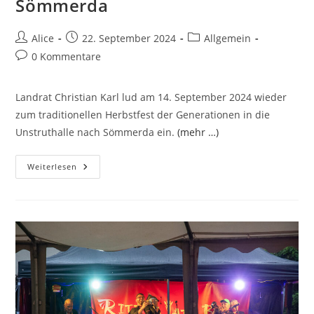
Sömmerda
Beitrags-
Beitrag
Beitrags-
Alice
22. September 2024
Allgemein
Autor:
veröffentlicht:
Kategorie:
Beitrags-
0 Kommentare
Kommentare:
Landrat Christian Karl lud am 14. September 2024 wieder
zum traditionellen Herbstfest der Generationen in die
Unstruthalle nach Sömmerda ein.
(mehr …)
Herbstfest
Weiterlesen
Der
Generationen
In
Sömmerda