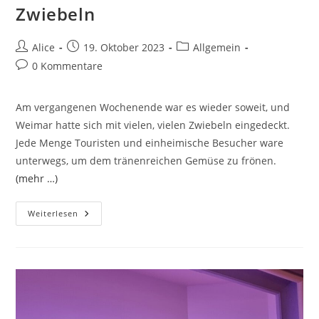
Zwiebeln
Beitrags-
Beitrag
Beitrags-
Alice
19. Oktober 2023
Allgemein
Autor:
veröffentlicht:
Kategorie:
Beitrags-
0 Kommentare
Kommentare:
Am vergangenen Wochenende war es wieder soweit, und
Weimar hatte sich mit vielen, vielen Zwiebeln eingedeckt.
Jede Menge Touristen und einheimische Besucher ware
unterwegs, um dem tränenreichen Gemüse zu frönen.
(mehr …)
Zwiebeln,
Weiterlesen
Zwiebeln
Und
Nochmal
Zwiebeln