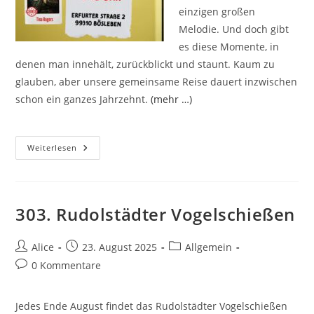
einzigen großen
Melodie. Und doch gibt
es diese Momente, in
denen man innehält, zurückblickt und staunt. Kaum zu
glauben, aber unsere gemeinsame Reise dauert inzwischen
schon ein ganzes Jahrzehnt.
(mehr …)
Die
Weiterlesen
Schönsten
Geschichten
Schreibt
Man
Gemeinsam.
10
303. Rudolstädter Vogelschießen
Jahre
Gibt
Es
Uns
Beitrags-
Beitrag
Beitrags-
Alice
23. August 2025
Allgemein
Schon!
Autor:
veröffentlicht:
Kategorie:
Beitrags-
0 Kommentare
Kommentare:
Jedes Ende August findet das Rudolstädter Vogelschießen