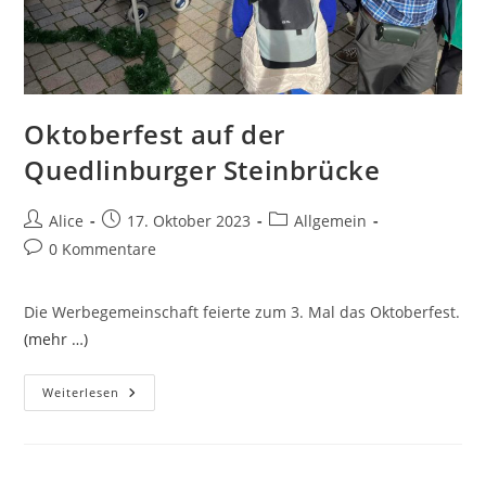
Oktoberfest auf der
Quedlinburger Steinbrücke
Beitrags-
Beitrag
Beitrags-
Alice
17. Oktober 2023
Allgemein
Autor:
veröffentlicht:
Kategorie:
Beitrags-
0 Kommentare
Kommentare:
Die Werbegemeinschaft feierte zum 3. Mal das Oktoberfest.
(mehr …)
Oktoberfest
Weiterlesen
Auf
Der
Quedlinburger
Steinbrücke