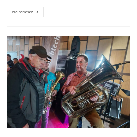
Hofkonzert
Weiterlesen
2024
–
Was
Für
Ein
Abend!