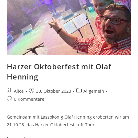
Harzer Oktoberfest mit Olaf
Henning
Beitrags-
Beitrag
Beitrags-
Alice
30. Oktober 2023
Allgemein
Autor:
veröffentlicht:
Kategorie:
Beitrags-
0 Kommentare
Kommentare:
Gemeinsam mit Lassokönig Olaf Henning eroberten wir am
21.10.23 das Harzer Oktoberfest…uff Tour.