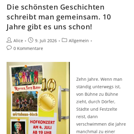
Die schönsten Geschichten
schreibt man gemeinsam. 10
Jahre gibt es uns schon!
Beitrags-
Beitrag
Beitrags-
Alice
9. Juli 2026
Allgemein
Autor:
veröffentlicht:
Kategorie:
Beitrags-
0 Kommentare
Kommentare:
Zehn Jahre. Wenn man
ständig unterwegs ist,
von Bühne zu Bühne
zieht, durch Dörfer,
Städte und Festzelte
reist, dann
verschwimmen die Jahre
manchmal zu einer