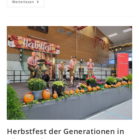
Spendenübergabe
Weiterlesen
An
Die
Elterninitiative
Leukämie-
Und
Tumorerkrankter
Kinder
Suhl/Erfurt
E.V.
Herbstfest der Generationen in