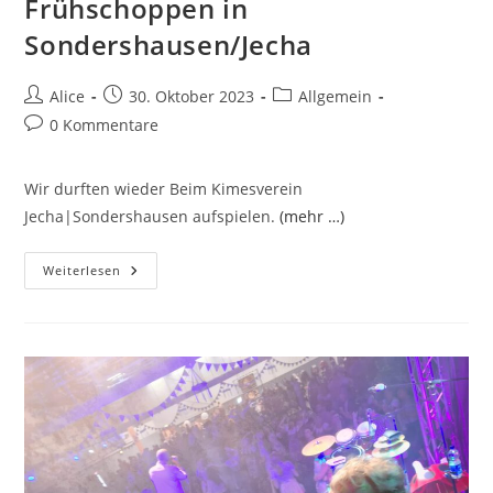
Frühschoppen in
Sondershausen/Jecha
Beitrags-
Beitrag
Beitrags-
Alice
30. Oktober 2023
Allgemein
Autor:
veröffentlicht:
Kategorie:
Beitrags-
0 Kommentare
Kommentare:
Wir durften wieder Beim Kimesverein
Jecha|Sondershausen aufspielen.
(mehr …)
Frühschoppen
Weiterlesen
In
Sondershausen/Jecha