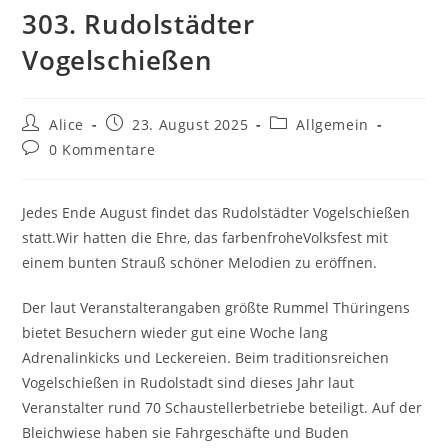
303. Rudolstädter
Vogelschießen
Beitrags-
Beitrag
Beitrags-
Alice
23. August 2025
Allgemein
Autor:
veröffentlicht:
Kategorie:
Beitrags-
0 Kommentare
Kommentare:
Jedes Ende August findet das Rudolstädter Vogelschießen
statt.Wir hatten die Ehre, das farbenfroheVolksfest mit
einem bunten Strauß schöner Melodien zu eröffnen.
Der laut Veranstalterangaben größte Rummel Thüringens
bietet Besuchern wieder gut eine Woche lang
Adrenalinkicks und Leckereien. Beim traditionsreichen
Vogelschießen in Rudolstadt sind dieses Jahr laut
Veranstalter rund 70 Schaustellerbetriebe beteiligt. Auf der
Bleichwiese haben sie Fahrgeschäfte und Buden