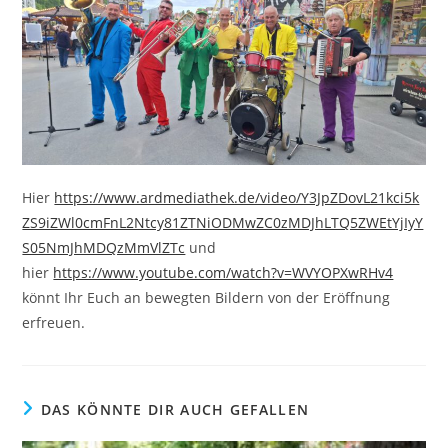
Hier
https://www.ardmediathek.de/video/Y3JpZDovL21kci5k
ZS9iZWl0cmFnL2Ntcy81ZTNiODMwZC0zMDJhLTQ5ZWEtYjIyY
S05NmJhMDQzMmVlZTc
und
hier
https://www.youtube.com/watch?v=WVYOPXwRHv4
könnt Ihr Euch an bewegten Bildern von der Eröffnung
erfreuen.
DAS KÖNNTE DIR AUCH GEFALLEN