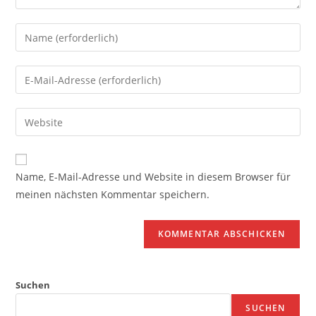
Gib
deinen
Namen
Gib
oder
deine
Benutzernamen
E-
Gib
zum
Mail-
deine
Kommentieren
Adresse
Website-
ein
zum
URL
Name, E-Mail-Adresse und Website in diesem Browser für
Kommentieren
ein
meinen nächsten Kommentar speichern.
ein
(optional)
Suchen
SUCHEN