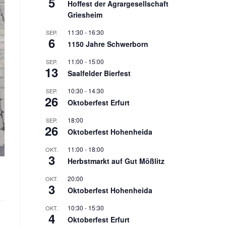
5
Hoffest der Agrargesellschaft
Griesheim
11:30
-
16:30
SEP.
6
1150 Jahre Schwerborn
11:00
-
15:00
SEP.
13
Saalfelder Bierfest
10:30
-
14:30
SEP.
26
Oktoberfest Erfurt
18:00
SEP.
26
Oktoberfest Hohenheida
11:00
-
18:00
OKT.
3
Herbstmarkt auf Gut Mößlitz
20:00
OKT.
3
Oktoberfest Hohenheida
10:30
-
15:30
OKT.
4
Oktoberfest Erfurt