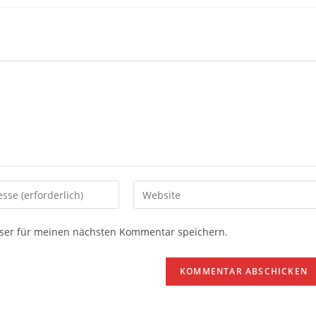
Gib
deine
Website-
ser für meinen nächsten Kommentar speichern.
URL
ein
(optional)
en