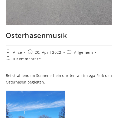
Osterhasenmusik
Beitrags-
Beitrag
Beitrags-
Alice
20. April 2022
Allgemein
Autor:
veröffentlicht:
Kategorie:
Beitrags-
0 Kommentare
Kommentare:
Bei strahlendem Sonnenschein durften wir im ega-Park den
Osterhasen begleiten.