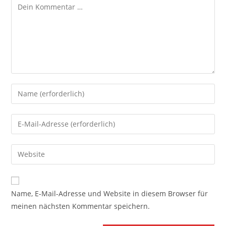
Kommentar
Gib
deinen
Namen
Gib
oder
deine
Benutzernamen
E-
Gib
zum
Mail-
deine
Kommentieren
Adresse
Website-
ein
zum
URL
Name, E-Mail-Adresse und Website in diesem Browser für
Kommentieren
ein
meinen nächsten Kommentar speichern.
ein
(optional)