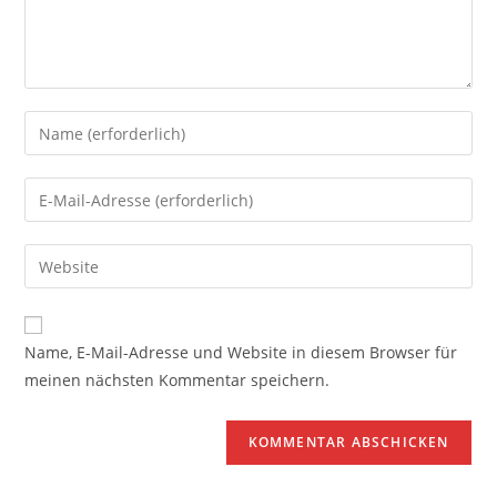
Gib
deinen
Namen
Gib
oder
deine
Benutzernamen
E-
Gib
zum
Mail-
deine
Kommentieren
Adresse
Website-
ein
zum
URL
Name, E-Mail-Adresse und Website in diesem Browser für
Kommentieren
ein
meinen nächsten Kommentar speichern.
ein
(optional)