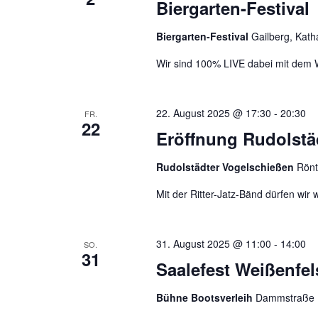
Biergarten-Festival
w
s
u
ä
s
n
Biergarten-Festival
Gailberg, Kath
h
e
g
l
l
Wir sind 100% LIVE dabei mit dem 
e
e
w
n
o
n
.
r
22. August 2025 @ 17:30
-
20:30
S
FR.
22
t
Eröffnung Rudolstä
u
e
c
i
Rudolstädter Vogelschießen
Rönt
h
n
Mit der Ritter-Jatz-Bänd dürfen wir 
e
g
u
e
n
b
31. August 2025 @ 11:00
-
14:00
SO.
e
d
31
Saalefest Weißenfel
n
A
.
n
Bühne Bootsverleih
Dammstraße 1
S
s