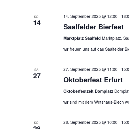
u
n
n
14. September 2025 @ 12:00
-
18:
SO.
g
14
Saalfelder Bierfest
e
n
Marktplatz Saalfeld
Marktplatz, Saa
S
c
wir freuen uns auf das Saalfelder B
h
l
ü
27. September 2025 @ 11:00
-
15:
SA.
27
s
Oktoberfest Erfurt
s
e
Oktoberfestzelt Domplatz
Domplat
l
wir sind mit dem Wirtshaus-Blech 
w
o
r
28. September 2025 @ 10:00
-
15:
SO.
t
28