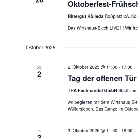
Oktoberfest-Frühsc
.
Rittergut Kölleda
Roßplatz 2A, Köl
Das Wirtshaus-Blech LIVE !!! Wir f
Oktober 2025
2. Oktober 2025 @ 11:00
-
17:00
DO.
2
Tag der offenen Tür
THA Fachhandel GmbH
Stadtilme
wir begleiten mit dem Wirtshaus-Bl
Wüllersleben. Das Ganze im Oktobe
3. Oktober 2025 @ 11:00
-
16:00
FR.
3