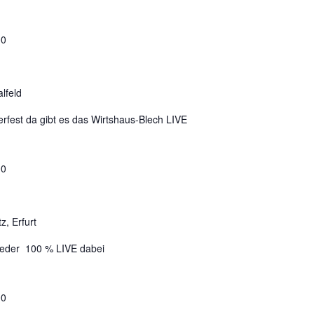
00
lfeld
ierfest da gibt es das Wirtshaus-Blech LIVE
00
z, Erfurt
wieder 100 % LIVE dabei
00