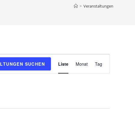
>
Veranstaltungen
V
LTUNGEN SUCHEN
Liste
Monat
Tag
e
r
a
n
s
t
a
l
t
u