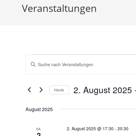
Veranstaltungen
Veranstaltungen
V
B
e
i
r
t
a
t
2. August 2025
 
Heute
n
e
D
s
S
a
c
t
August 2025
t
h
a
u
l
l
2. August 2025 @ 17:30
-
20:30
SA.
m
ü
2
t