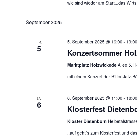
u
wie sind wieder am Start...das Wir
i
c
c
h
September 2025
h
e
t
n
e
a
5. September 2025 @ 16:00
-
19:0
FR.
5
c
n
Konzertsommer Hol
h
,
V
Marktplatz Holzwickede
Allee 5, 
N
e
a
mit einem Konzert der Ritter-Jatz-
r
v
a
i
n
6. September 2025 @ 11:00
-
18:0
SA.
g
s
6
Klosterfest Dietenb
a
t
a
t
Kloster Dietenborn
Helbetalstras
l
i
t
..auf geht´s zum Klosterfest und da
o