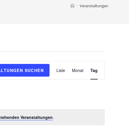
>
Veranstaltungen
V
ALTUNGEN SUCHEN
Liste
Monat
Tag
e
r
a
n
s
t
a
stehenden Veranstaltungen
.
l