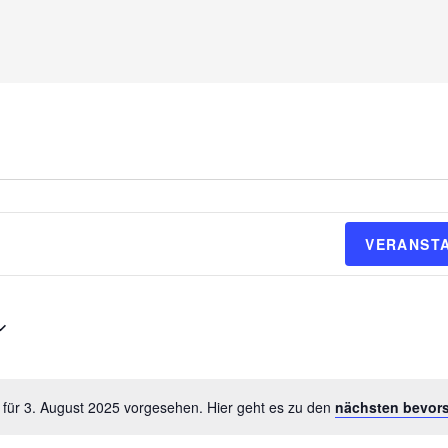
VERANST
 für 3. August 2025 vorgesehen. Hier geht es zu den
nächsten bevor
H
i